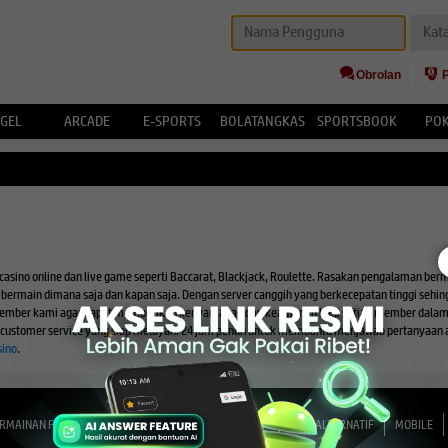
Obrolan
P
GEL
ARCADE
E-SPORTS
BOLATANGKAS
SPORTSBOOK
PO
sino online dan live game seperti Baccarat, Blackjack, Roulette. Rasakan pengalaman berm
rmain dimana saja dan kapan saja. Dengan server canggih yang berkecepatan tinggi sehin
mber kami agar dapat memberikan kenyamanan dan keamanan bagi setiap member dalam m
iki customer service yang siap melayani 24 jam penuh untuk membantu menjawab pertanyaa
sino
.
RMAINAN FAIR
VIDEO TUTORIAL
CARA BERMAIN
LINK ALTERNATIF
MOBILE